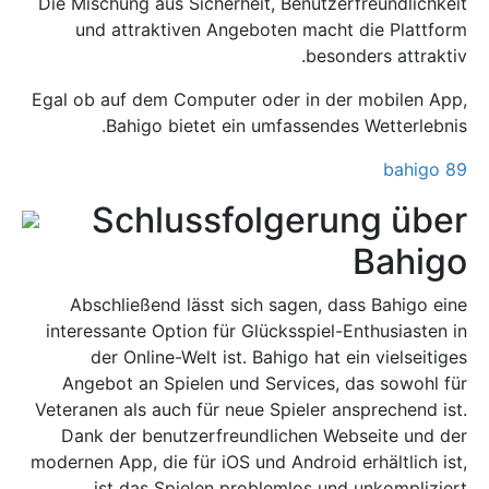
Die Mischung aus Sicherheit, Benutzerfreundlichkeit
und attraktiven Angeboten macht die Plattform
besonders attraktiv.
Egal ob auf dem Computer oder in der mobilen App,
Bahigo bietet ein umfassendes Wetterlebnis.
bahigo 89
Schlussfolgerung über
Bahigo
Abschließend lässt sich sagen, dass Bahigo eine
interessante Option für Glücksspiel-Enthusiasten in
der Online-Welt ist. Bahigo hat ein vielseitiges
Angebot an Spielen und Services, das sowohl für
Veteranen als auch für neue Spieler ansprechend ist.
Dank der benutzerfreundlichen Webseite und der
modernen App, die für iOS und Android erhältlich ist,
ist das Spielen problemlos und unkompliziert.