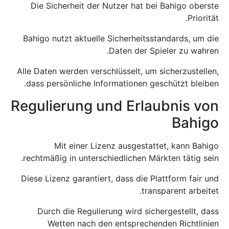
Die Sicherheit der Nutzer hat bei Bahigo oberste
Priorität.
Bahigo nutzt aktuelle Sicherheitsstandards, um die
Daten der Spieler zu wahren.
Alle Daten werden verschlüsselt, um sicherzustellen,
dass persönliche Informationen geschützt bleiben.
Regulierung und Erlaubnis von
Bahigo
Mit einer Lizenz ausgestattet, kann Bahigo
rechtmäßig in unterschiedlichen Märkten tätig sein.
Diese Lizenz garantiert, dass die Plattform fair und
transparent arbeitet.
Durch die Regulierung wird sichergestellt, dass
Wetten nach den entsprechenden Richtlinien