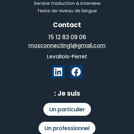
Service traduction & interview
Teste de niveau de langue
Contact
06 09 83 12 15
mosconnecting1@gmail.com
Levallois-Perret
Je suis :
Un particulier
Un professionnel