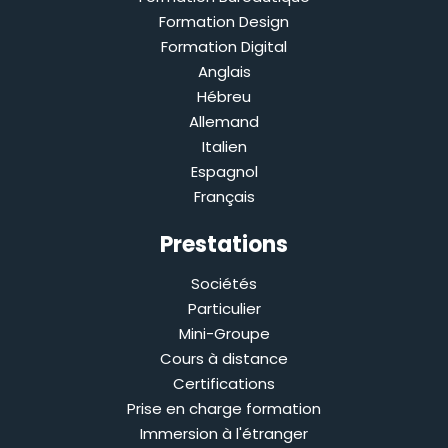
Formation Design
Formation Digital
Anglais
Hébreu
Allemand
Italien
Espagnol
Français
Prestations
Sociétés
Particulier
Mini-Groupe
Cours à distance
Certifications
Prise en charge formation
Immersion à l'étranger