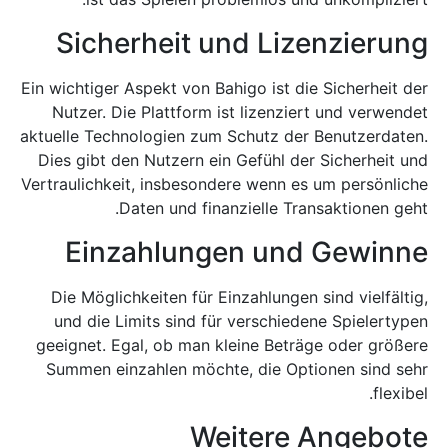
Sicherheit und Lizenzierung
Ein wichtiger Aspekt von Bahigo ist die Sicherheit der
Nutzer. Die Plattform ist lizenziert und verwendet
aktuelle Technologien zum Schutz der Benutzerdaten.
Dies gibt den Nutzern ein Gefühl der Sicherheit und
Vertraulichkeit, insbesondere wenn es um persönliche
Daten und finanzielle Transaktionen geht.
Einzahlungen und Gewinne
Die Möglichkeiten für Einzahlungen sind vielfältig,
und die Limits sind für verschiedene Spielertypen
geeignet. Egal, ob man kleine Beträge oder größere
Summen einzahlen möchte, die Optionen sind sehr
flexibel.
Weitere Angebote