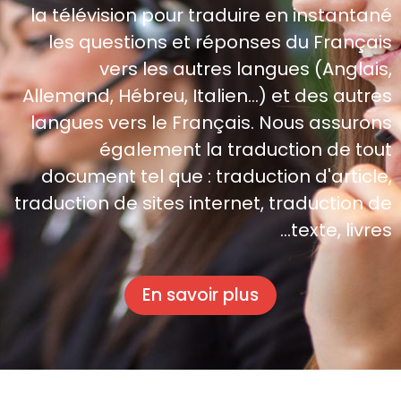
la télévision pour traduire en instantané
les questions et réponses du Français
vers les autres langues (Anglais,
Allemand, Hébreu, Italien…) et des autres
langues vers le Français. Nous assurons
également la traduction de tout
document tel que : traduction d'article,
traduction de sites internet, traduction de
texte, livres…
En savoir plus