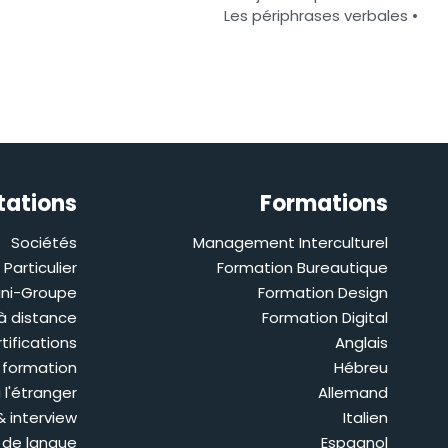
• Les périphrases verbales
tations
Formations
Sociétés
Management Interculturel
Particulier
Formation Bureautique
ini-Groupe
Formation Design
à distance
Formation Digital
tifications
Anglais
 formation
Hébreu
 l'étranger
Allemand
& interview
Italien
 de langue
Espagnol