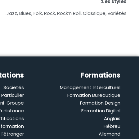
Les styles:
Jazz, Blues, Folk, Rock, Rock’n Roll, Classique, variétés.
tations
Formations
Sociétés
Management Interculturel
Particulier
Formation Bureautique
ini-Groupe
Formation Design
à distance
Formation Digital
tifications
Anglais
 formation
Hébreu
 l'étranger
Allemand