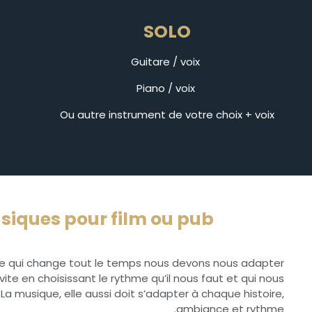
SOLO
Guitare / voix
Piano / voix
Ou autre instrument de votre choix + voix
siques pour film ou pub
 qui change tout le temps nous devons nous adapter
 vite en choisissant le rythme qu’il nous faut et qui nous
La musique, elle aussi doit s’adapter à chaque histoire,
ambiance et rythme.