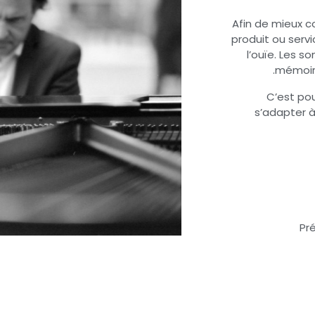
Afin de mieux 
produit ou servi
l’ouïe. Les so
mémoire
C’est po
s’adapter à
Pr