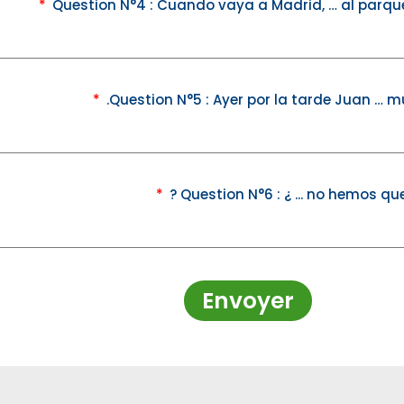
Question N°4 : Cuando vaya a Madrid, … al parq
Question N°5 : Ayer por la tarde Juan … m
Question N°6 : ¿ ... no hemos que
Envoyer